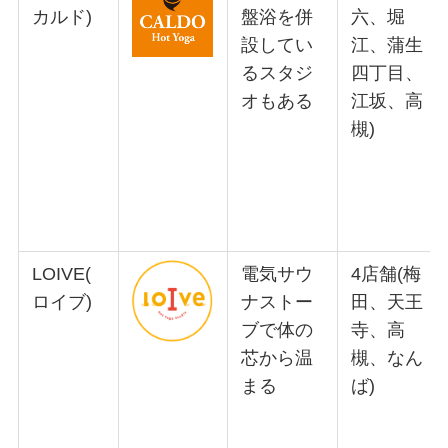
カルド)
盤浴を併
六、堀
設してい
江、蒲生
るスタジ
四丁目、
オもある
江坂、高
槻)
LOIVE(
電気サウ
4店舗(梅
ロイブ)
ナストー
田、天王
ブで体の
寺、高
芯から温
槻、なん
まる
ば)