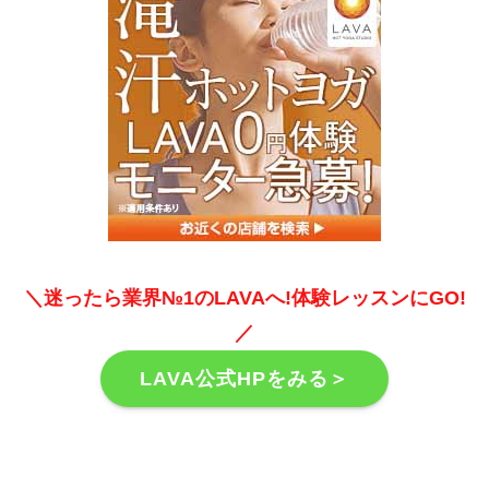
＼迷ったら業界№1のLAVAへ!体験レッスンにGO!
／
LAVA公式HPをみる＞