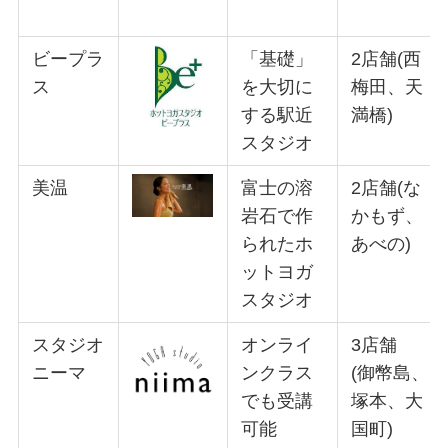
ビープラ
「基礎」
2店舗(西
ス
を大切に
梅田、天
する駅近
満橋)
スタジオ
美温
富士の溶
2店舗(な
岩石で作
かもず、
られたホ
あべの)
ットヨガ
スタジオ
スタジオ
オンライ
3店舗
ニーマ
ンクラス
(御幣島、
でも受講
塚本、大
可能
国町)