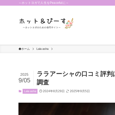
～ホットヨガで人生をPeacefulに～
ホーム
Lala asha
ララアーシャの口コミ評判
2025
9/05
調査
2024年8月29日
2025年9月5日
Lala asha